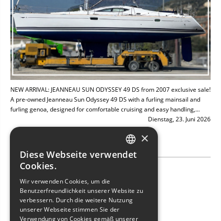
NEW ARRIVAL: JEANNEAU SUN ODYSSEY 49 DS from 2007 exclusive sale!
A pre-owned Jeanneau Sun Odyssey 49 DS with a furling mainsail and
furling genoa, designed for comfortable cruising and easy handling,...
Dienstag, 23. Juni 2026
×
Diese Webseite verwendet
ITALIAN
Cookies.
NEW ARRIVAL: BAVARIA 49
ENGLISH
Wir verwenden Cookies, um die
Benutzerfreundlichkeit unserer Website zu
FRENCH
verbessern. Durch die weitere Nutzung
GERMAN
unserer Webseite stimmen Sie der
Verwendung von Cookies gemäß unserer