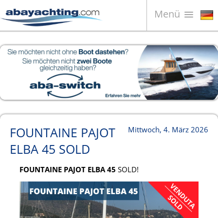
Menü
Boote zum Verkauf
Unternehmen
Boote Verkaufen
Kontakt
News
FOUNTAINE PAJOT
Mittwoch, 4. März 2026
Video
ELBA 45 SOLD
FOUNTAINE PAJOT ELBA 45
SOLD!