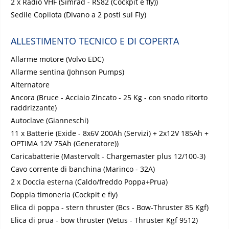
2 x Radio VHF (Simrad - RS82 (Cockpit e fly))
Sedile Copilota (Divano a 2 posti sul Fly)
ALLESTIMENTO TECNICO E DI COPERTA
Allarme motore (Volvo EDC)
Allarme sentina (Johnson Pumps)
Alternatore
Ancora (Bruce - Acciaio Zincato - 25 Kg - con snodo ritorto
raddrizzante)
Autoclave (Gianneschi)
11 x Batterie (Exide - 8x6V 200Ah (Servizi) + 2x12V 185Ah +
OPTIMA 12V 75Ah (Generatore))
Caricabatterie (Mastervolt - Chargemaster plus 12/100-3)
Cavo corrente di banchina (Marinco - 32A)
2 x Doccia esterna (Caldo/freddo Poppa+Prua)
Doppia timoneria (Cockpit e fly)
Elica di poppa - stern thruster (Bcs - Bow-Thruster 85 Kgf)
Elica di prua - bow thruster (Vetus - Thruster Kgf 9512)