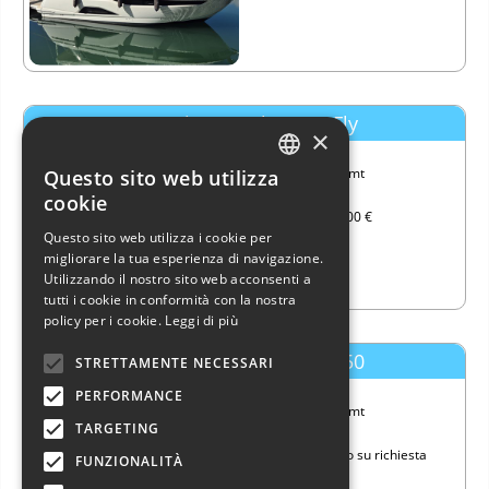
Bavaria 40 R Fly - R40 Fly
×
Lungh.
11,61 mt
Questo sito web utilizza
ITALIAN
Anno
2019
cookie
Prezzo
305.000 €
ENGLISH
Questo sito web utilizza i cookie per
migliorare la tua esperienza di navigazione.
FRENCH
Utilizzando il nostro sito web acconsenti a
GERMAN
tutti i cookie in conformità con la nostra
policy per i cookie.
Leggi di più
SPANISH
Ferretti Yachts Ferretti 550
STRETTAMENTE NECESSARI
PERFORMANCE
Lungh.
17,43 mt
TARGETING
Anno
2022
Prezzo
Prezzo su richiesta
FUNZIONALITÀ