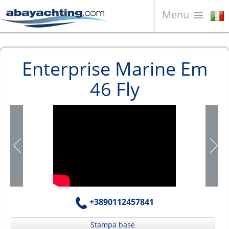
Menu
Barche in vendita
Enterprise Marine Em
Chi siamo
46 Fly
Vendi la tua barca
Contatti
News
Video
+3890112457841
Stampa base