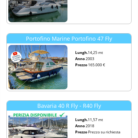
Portofino Marine Portofino 47 Fly
Lungh.
14,25 mt
Anno
2003
Prezzo
165.000 €
Bavaria 40 R Fly - R40 Fly
Lungh.
11,57 mt
Anno
2018
Prezzo
Prezzo su richiesta