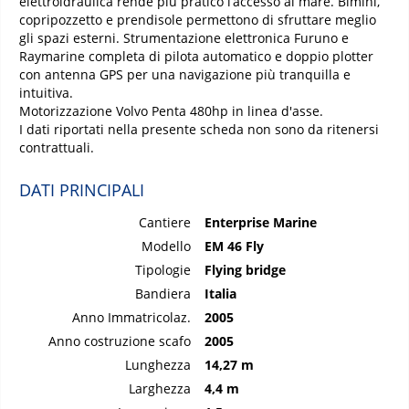
elettroidraulica rende più pratico l’accesso al mare. Bimini,
copripozzetto e prendisole permettono di sfruttare meglio
gli spazi esterni. Strumentazione elettronica Furuno e
Raymarine completa di pilota automatico e doppio plotter
con antenna GPS per una navigazione più tranquilla e
intuitiva.
Motorizzazione Volvo Penta 480hp in linea d'asse.
I dati riportati nella presente scheda non sono da ritenersi
contrattuali.
DATI PRINCIPALI
Cantiere
Enterprise Marine
Modello
EM 46 Fly
Tipologie
Flying bridge
Bandiera
Italia
Anno Immatricolaz.
2005
Anno costruzione scafo
2005
Lunghezza
14,27 m
Larghezza
4,4 m