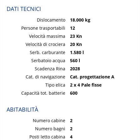
DATI TECNICI
Dislocamento
18.000 kg
Persone trasportabili
12
Velocità massima
23 Kn
Velocità di crociera
20 Kn
Serb. carburante
1.580 l
Serbatoio acqua
560 l
Scadenza Rina
2028
Cat. di navigazione
Cat. progettazione A
Tipo elica
2 x 4 Pale fisse
Capacità tot. batterie
600
ABITABILITÀ
Numero cabine
2
Numero bagni
2
Posti letto cabina
4