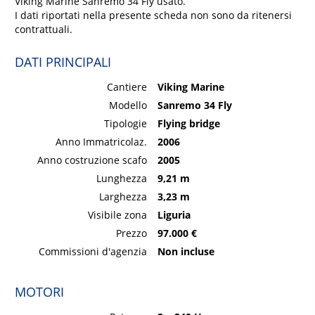
Viking Marine Sanremo 34 Fly usato.
I dati riportati nella presente scheda non sono da ritenersi
contrattuali.
DATI PRINCIPALI
Cantiere
Viking Marine
Modello
Sanremo 34 Fly
Tipologie
Flying bridge
Anno Immatricolaz.
2006
Anno costruzione scafo
2005
Lunghezza
9,21 m
Larghezza
3,23 m
Visibile zona
Liguria
Prezzo
97.000 €
Commissioni d'agenzia
Non incluse
MOTORI