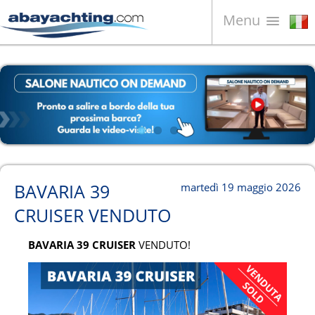
Menu
Barche in vendita
Chi siamo
Vendi la tua barca
Contatti
News
BAVARIA 39
martedì 19 maggio 2026
Video
CRUISER VENDUTO
BAVARIA 39 CRUISER
VENDUTO!