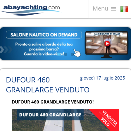
Menu
Barche in vendita
Chi siamo
Vendi la tua barca
Contatti
News
DUFOUR 460
giovedì 17 luglio 2025
Video
GRANDLARGE VENDUTO
DUFOUR 460 GRANDLARGE VENDUTO!