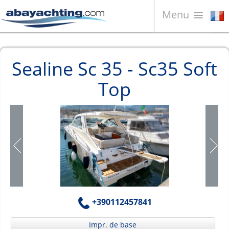
Menu
Bateaux à vendre
Sealine Sc 35 - Sc35 Soft
À propos de nous
Top
Vendez votre bateau
Contacts
News
Video
+390112457841
Impr. de base