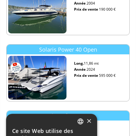
Année
2004
Prix de vente
190 000 €
Solaris Power 40 Open
Long.
11,86 mt
Année
2024
Prix de vente
595 000 €
3b Craft 330 Cc
×
Long.
9,99 mt
Ce site Web utilise des
ITALIAN
Année
2017