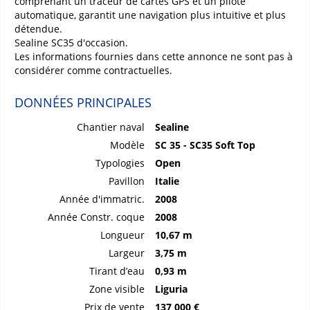
comprenant un traceur de cartes GPS et un pilote
automatique, garantit une navigation plus intuitive et plus
détendue.
Sealine SC35 d'occasion.
Les informations fournies dans cette annonce ne sont pas à
considérer comme contractuelles.
DONNÉES PRINCIPALES
Chantier naval
Sealine
Modèle
SC 35 - SC35 Soft Top
Typologies
Open
Pavillon
Italie
Année d'immatric.
2008
Année Constr. coque
2008
Longueur
10,67 m
Largeur
3,75 m
Tirant d’eau
0,93 m
Zone visible
Liguria
Prix de vente
137 000 €