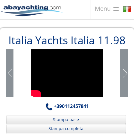
Menu
Barche in vendita
Italia Yachts Italia 11.98
Chi siamo
Vendi la tua barca
Contatti
News
Video
+390112457841
Stampa base
Stampa completa