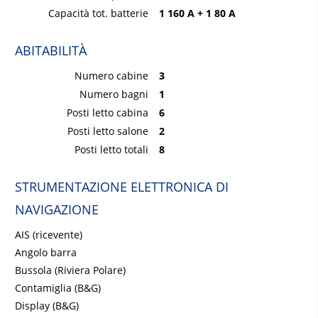
Capacità tot. batterie
1 160 A + 1 80 A
ABITABILITÀ
Numero cabine
3
Numero bagni
1
Posti letto cabina
6
Posti letto salone
2
Posti letto totali
8
STRUMENTAZIONE ELETTRONICA DI
NAVIGAZIONE
AIS (ricevente)
Angolo barra
Bussola (Riviera Polare)
Contamiglia (B&G)
Display (B&G)