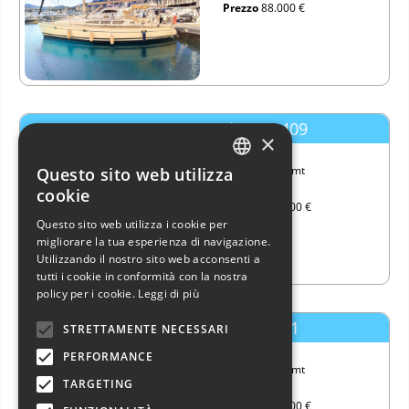
Prezzo
88.000 €
Jeanneau Sun Odyssey 409
×
Lungh.
11,99 mt
Questo sito web utilizza
ITALIAN
Anno
2011
cookie
Prezzo
140.000 €
ENGLISH
Questo sito web utilizza i cookie per
migliorare la tua esperienza di navigazione.
FRENCH
Utilizzando il nostro sito web acconsenti a
GERMAN
tutti i cookie in conformità con la nostra
policy per i cookie.
Leggi di più
SPANISH
Dufour Yachts Dufour 41
STRETTAMENTE NECESSARI
PERFORMANCE
Lungh.
11,99 mt
TARGETING
Anno
2024
Prezzo
285.000 €