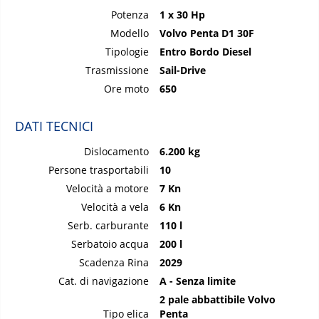
Potenza
1 x 30 Hp
Modello
Volvo Penta D1 30F
Tipologie
Entro Bordo Diesel
Trasmissione
Sail-Drive
Ore moto
650
DATI TECNICI
Dislocamento
6.200 kg
Persone trasportabili
10
Velocità a motore
7 Kn
Velocità a vela
6 Kn
Serb. carburante
110 l
Serbatoio acqua
200 l
Scadenza Rina
2029
Cat. di navigazione
A - Senza limite
2 pale abbattibile Volvo
Tipo elica
Penta