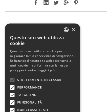
NUOVO ARRIVO: JEANNEAU SUN ODYSSEY 49 DS
×
Questo sito web utilizza
ITALIAN
cookie
ENGLISH
Questo sito web utilizza i cookie per
migliorare la tua esperienza di navigazione.
FRENCH
Utilizzando il nostro sito web acconsenti a
GERMAN
tutti i cookie in conformità con la nostra
policy per i cookie.
Leggi di più
SPANISH
STRETTAMENTE NECESSARI
PERFORMANCE
TARGETING
FUNZIONALITÀ
NUOVO ARRIVO: JEANNEAU SUN ODYSSEY 49 DS in vendita esclusiva!
NON CLASSIFICATI
Jeanneau Sun Odyssey 49 DS usato con randa avvolgibile e genoa