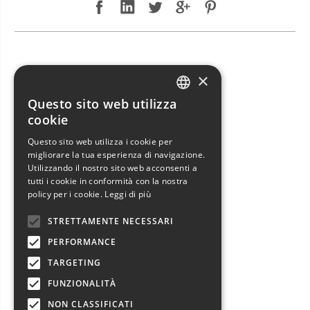
NUOVO ARRIVO: JEANNEAU SUN ODYSSEY 49 DS
×
Questo sito web utilizza
ITALIAN
cookie
ENGLISH
Questo sito web utilizza i cookie per
migliorare la tua esperienza di navigazione.
FRENCH
Utilizzando il nostro sito web acconsenti a
GERMAN
tutti i cookie in conformità con la nostra
policy per i cookie.
Leggi di più
SPANISH
STRETTAMENTE NECESSARI
PERFORMANCE
TARGETING
FUNZIONALITÀ
NUOVO ARRIVO: JEANNEAU SUN ODYSSEY 49 DS in vendita esclusiva!
NON CLASSIFICATI
Jeanneau Sun Odyssey 49 DS usato con randa avvolgibile e genoa